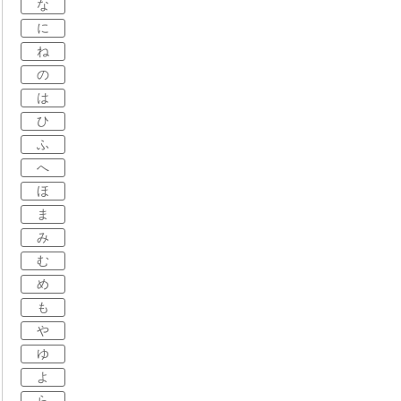
な
に
ね
の
は
ひ
ふ
へ
ほ
ま
み
む
め
も
や
ゆ
よ
ら