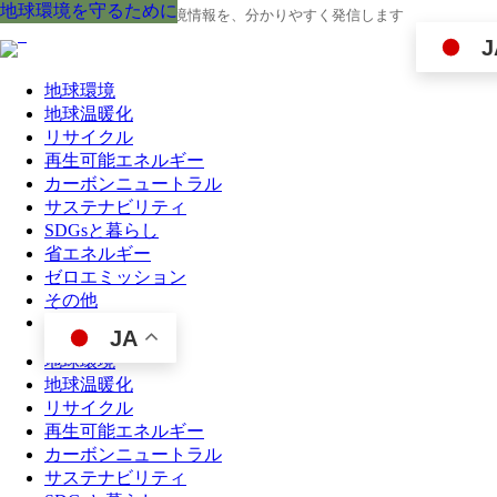
地球環境を守るために
地球環境を守るために
地球環境を守るために
地球環境を守るために
地球環境を守るために
地球環境を守るために
地球環境を守るために
地球環境を守るために
地球環境を守るために
地球の今と未来に役立つ環境情報を、分かりやすく発信します
J
地球環境
地球温暖化
リサイクル
再生可能エネルギー
カーボンニュートラル
サステナビリティ
SDGsと暮らし
省エネルギー
ゼロエミッション
その他
JA
地球環境
地球温暖化
リサイクル
再生可能エネルギー
カーボンニュートラル
サステナビリティ