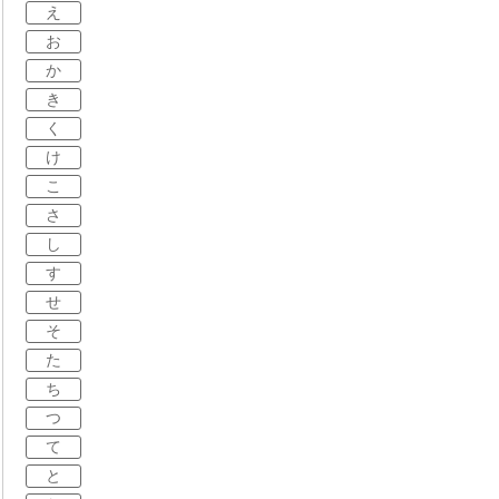
え
お
か
き
く
け
こ
さ
し
す
せ
そ
た
ち
つ
て
と