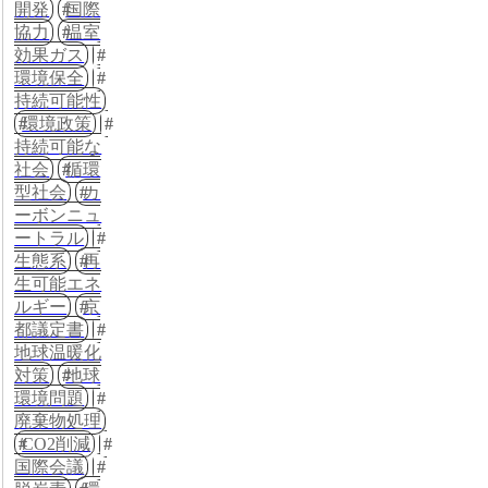
開発
国際
協力
温室
効果ガス
環境保全
持続可能性
環境政策
持続可能な
社会
循環
型社会
カ
ーボンニュ
ートラル
生態系
再
生可能エネ
ルギー
京
都議定書
地球温暖化
対策
地球
環境問題
廃棄物処理
CO2削減
国際会議