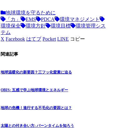
地球環境を守るために
「カ」
EMS
PDCA
環境マネジメント
環境保全
環境方針
環境目標
環境管理シス
テム
X
Facebook
はてブ
Pocket
LINE
コピー
関連記事
地球温暖化の新要因？三フッ化窒素に迫る
OBIS: 五感で学ぶ地球環境とエネルギー
地球の危機！進行する不毛化の要因とは？
太陽との付き合い方: バーンタイムを知ろう