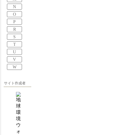
N
O
P
R
S
T
U
V
W
サイト作成者