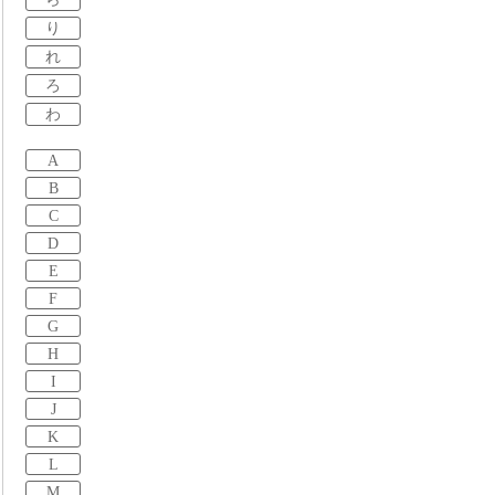
り
れ
ろ
わ
A
B
C
D
E
F
G
H
I
J
K
L
M