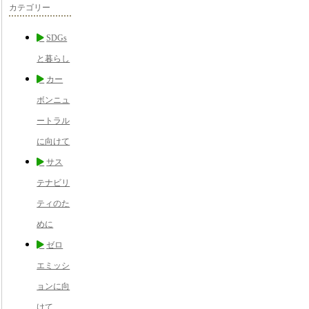
カテゴリー
SDGs
と暮らし
カー
ボンニュ
ートラル
に向けて
サス
テナビリ
ティのた
めに
ゼロ
エミッシ
ョンに向
けて