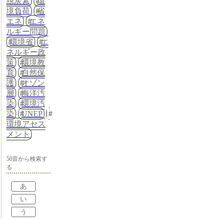
脱炭素
環
境負荷
省
エネ
エネ
ルギー問題
環境省
エ
ネルギー政
策
環境教
育
自然保
護
オゾン
層
海洋汚
染
環境汚
染
UNEP
環境アセス
メント
50音から検索す
る
あ
い
う