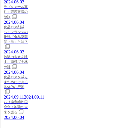
2024.06.03
ラブキャナル事
件：環境破壊の
教訓
2024.06.04
食品ロス削減
へ！フランスの
挑戦『食品廃棄
禁止法』とは？
2024.06.03
地球の未来を映
す、南極ブナ林
の謎
2024.06.04
食品ロスを減ら
すためにできる
具体的な行動
2024.09.11
2024.09.11
パリ協定締約国
会合：地球の未
来を語る
2024.06.04