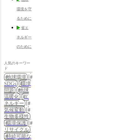
環境を守
るために
省エ
ネルギー
のために
人気のキーワー
ド
地球環境
SDGs
環境
問題
地球
温暖化
エ
ネルギー
気候変動
生物多様性
環境保護
リサイクル
持続可能な