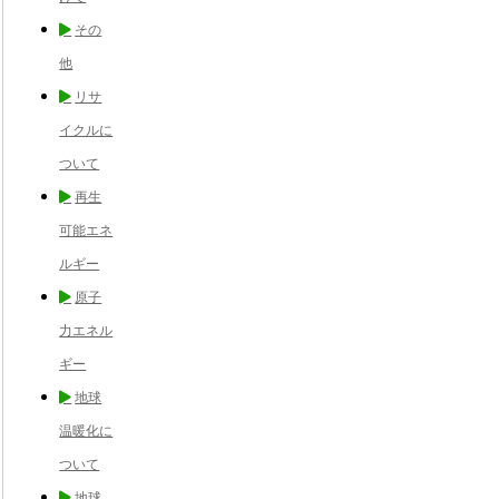
その
他
リサ
イクルに
ついて
再生
可能エネ
ルギー
原子
力エネル
ギー
地球
温暖化に
ついて
地球