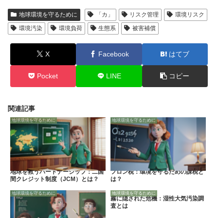
地球環境を守るために
「カ」
リスク管理
環境リスク
環境汚染
環境負荷
生態系
被害補償
X
Facebook
はてブ
Pocket
LINE
コピー
関連記事
地球環境を守るために
地球環境を守るために
地球を救うパートナーシップ：二国
フロン税：環境を守るための課税と
間クレジット制度（JCM）とは？
は？
地球環境を守るために
地球環境を守るために
霧に隠された危機：湿性大気汚染調
査とは