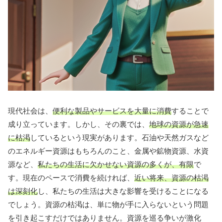
現代社会は、
便利な製品やサービスを大量に消費
することで
成り立っています。しかし、その裏では、
地球の資源が急速
に枯渇
しているという現実があります。石油や天然ガスなど
のエネルギー資源はもちろんのこと、金属や鉱物資源、水資
源など、
私たちの生活に欠かせない資源の多くが、有限
で
す。現在のペースで消費を続ければ、
近い将来、資源の枯渇
は深刻化
し、私たちの生活は大きな影響を受けることになる
でしょう。資源の枯渇は、単に物が手に入らないという問題
を引き起こすだけではありません。資源を巡る争いが激化