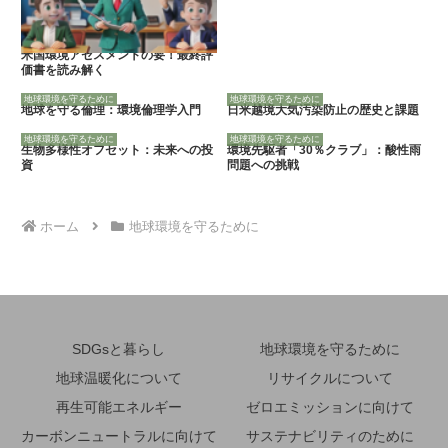
米国環境アセスメントの要！最終評
価書を読み解く
地球環境を守るために
地球環境を守るために
地球を守る倫理：環境倫理学入門
日米越境大気汚染防止の歴史と課題
地球環境を守るために
地球環境を守るために
生物多様性オフセット：未来への投
環境先駆者「30％クラブ」：酸性雨
資
問題への挑戦
ホーム
地球環境を守るために
SDGsと暮らし
地球環境を守るために
地球温暖化について
リサイクルについて
再生可能エネルギー
ゼロエミッションに向けて
カーボンニュートラルに向けて
サステナビリティのために