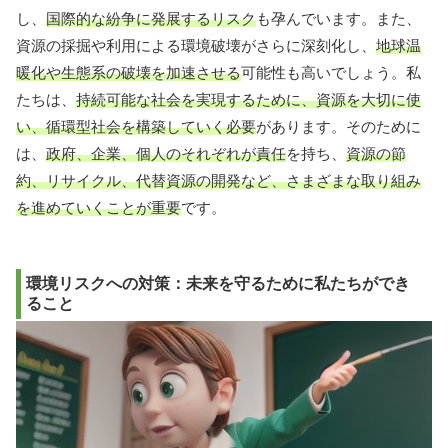
し、
国際的な紛争に発展するリスク
も孕んでいます。また、
資源の採掘や利用による環境破壊がさらに深刻化し、
地球温
暖化や生態系の破壊を加速させる
可能性も高いでしょう。私
たちは、
持続可能な社会を実現するために、資源を大切に使
い、循環型社会を構築していく必要
があります。そのために
は、
政府、企業、個人のそれぞれが責任
を持ち、
資源の節
約、リサイクル、代替資源の開発など、さまざまな取り組み
を進めていくことが重要
です。
環境リスクへの対策：未来を守るために私たちができ
ること