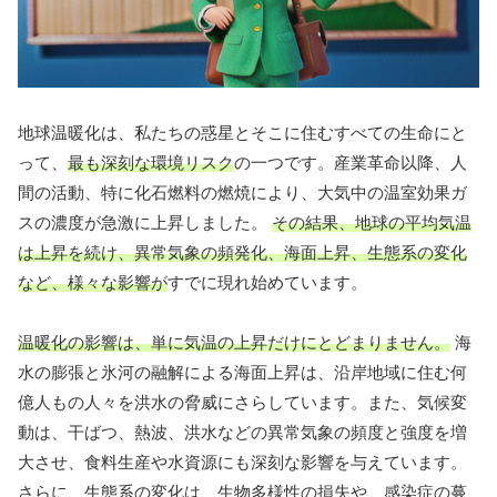
地球温暖化は、私たちの惑星とそこに住むすべての生命にと
って、
最も深刻な環境リスク
の一つです。産業革命以降、人
間の活動、特に化石燃料の燃焼により、大気中の温室効果ガ
スの濃度が急激に上昇しました。
その結果、地球の平均気温
は上昇を続け、異常気象の頻発化、海面上昇、生態系の変化
など、様々な影響が
すでに現れ始めています。
温暖化の影響は、単に気温の上昇だけにとどまりません。
海
水の膨張と氷河の融解による海面上昇は、沿岸地域に住む何
億人もの人々を洪水の脅威にさらしています。また、気候変
動は、干ばつ、熱波、洪水などの異常気象の頻度と強度を増
大させ、食料生産や水資源にも深刻な影響を与えています。
さらに、生態系の変化は、生物多様性の損失や、感染症の蔓