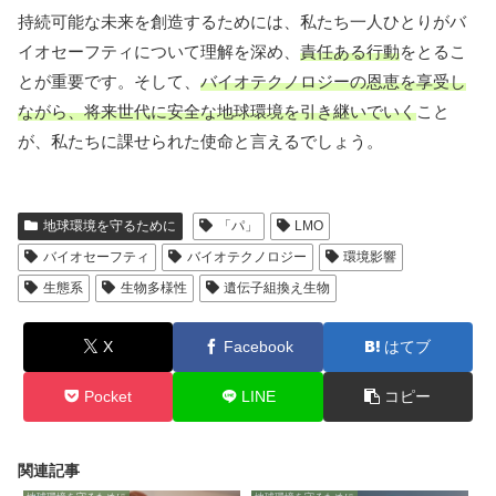
持続可能な未来を創造するためには、私たち一人ひとりがバ
イオセーフティについて理解を深め、
責任ある行動
をとるこ
とが重要です。そして、
バイオテクノロジーの恩恵を享受し
ながら、将来世代に安全な地球環境を引き継いでいく
こと
が、私たちに課せられた使命と言えるでしょう。
地球環境を守るために
「パ」
LMO
バイオセーフティ
バイオテクノロジー
環境影響
生態系
生物多様性
遺伝子組換え生物
X
Facebook
はてブ
Pocket
LINE
コピー
関連記事