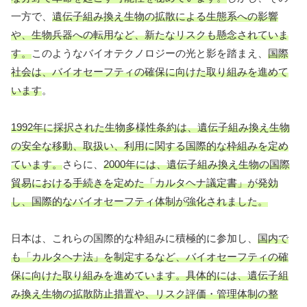
一方で、
遺伝子組み換え生物の拡散による生態系への影響
や、生物兵器への転用など、新たなリスクも懸念されていま
す。
このようなバイオテクノロジーの光と影を踏まえ、
国際
社会は、バイオセーフティの確保に向けた取り組みを進めて
います
。
1992年に採択された生物多様性条約は、遺伝子組み換え生物
の安全な移動、取扱い、利用に関する国際的な枠組みを定め
ています。
さらに、
2000年には、遺伝子組み換え生物の国際
貿易における手続きを定めた「カルタヘナ議定書」が発効
し、国際的なバイオセーフティ体制が強化されました。
日本は、これらの国際的な枠組みに積極的に参加し、
国内で
も「カルタヘナ法」を制定するなど、バイオセーフティの確
保に向けた取り組みを進めています。
具体的には、遺伝子組
み換え生物の拡散防止措置や、リスク評価・管理体制の整