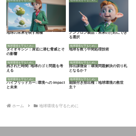
地球環境を守るために
地球環境を守るために
地球の未来を映す南極
ノンフロン製品：未来のためにでき
る選択
地球環境を守るために
地球環境を守るために
ダイオキシン：身近に潜む脅威とそ
地球を救う中間処理技術
の影響
地球環境を守るために
地球環境を守るために
残された時間: 地球のゴミ問題を考
排出課徴金：環境問題解決の切り札
える
となるか？
地球環境を守るために
地球環境を守るために
ハイブリッドカー: 環境への impact
期限付き排出権：地球環境の救世
と未来
主？
ホーム
地球環境を守るために