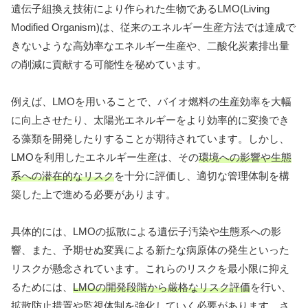
遺伝子組換え技術により作られた生物であるLMO(Living
Modified Organism)は、従来のエネルギー生産方法では達成で
きないような高効率なエネルギー生産や、二酸化炭素排出量
の削減に貢献する可能性を秘めています。
例えば、LMOを用いることで、バイオ燃料の生産効率を大幅
に向上させたり、太陽光エネルギーをより効率的に変換でき
る藻類を開発したりすることが期待されています。しかし、
LMOを利用したエネルギー生産は、その
環境への影響や生態
系への潜在的なリスク
を十分に評価し、適切な管理体制を構
築した上で進める必要があります。
具体的には、LMOの拡散による遺伝子汚染や生態系への影
響、また、予期せぬ変異による新たな病原体の発生といった
リスクが懸念されています。これらのリスクを最小限に抑え
るためには、
LMOの開発段階から厳格なリスク評価
を行い、
拡散防止措置や監視体制を強化していく必要があります。さ