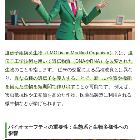
遺伝子組換え生物（LMOLiving Modified Organism）
とは、
遺
伝子工学技術を用いて遺伝物質（DNAやRNA）を改変された
生物
のことを指します。 従来の交配による品種改良とは異な
り、
異なる種の遺伝子を導入することで、新しい性質や機能
を備えた生物を短期間で作り出す
ことが可能です。 例えば、
害虫抵抗性や栄養価を高めた作物、医薬品製造に利用される
微生物などが挙げられます。
バイオセーフティの重要性：生態系と生物多様性への
影響