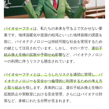
バイオセーフティ
は、私たちの未来を守る上で欠かせない要
素です。地球温暖化や資源の枯渇といった地球規模の課題を
前に、バイオテクノロジーは持続可能な社会を実現するため
の鍵として注目されています。しかし、その一方で、
遺伝子
組み換え生物の拡散や予期せぬ影響
など、バイオテクノロジ
ーの利用に伴うリスクも懸念されています。
バイオセーフティとは、こうしたリスクを適切に管理し、バ
イオテクノロジーを安全かつ倫理的に利用するための考え方
と取り組み
を指します。具体的には、遺伝子組み換え生物の
拡散防止や実験室における安全管理、さらにはバイオテロ対
策など、多岐にわたる分野が含まれます。