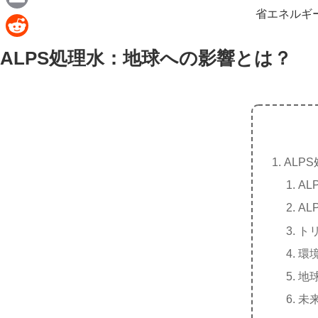
e
a
省エネルギ
E
c
m
R
ALPS処理水：地球への影響とは？
e
a
e
b
i
d
o
l
d
o
i
k
t
ALP
AL
A
ト
環
地
未