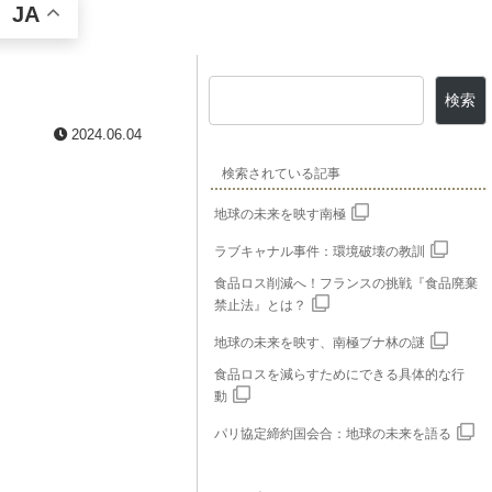
JA
検索
2024.06.04
検索されている記事
地球の未来を映す南極
ラブキャナル事件：環境破壊の教訓
食品ロス削減へ！フランスの挑戦『食品廃棄
禁止法』とは？
地球の未来を映す、南極ブナ林の謎
食品ロスを減らすためにできる具体的な行
動
パリ協定締約国会合：地球の未来を語る