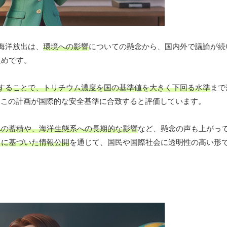
海洋放出は、
環境への影響
についての懸念から、国内外で議論が続
ためです。
釈することで、トリチウム濃度を国の基準値を大きく下回る水準
まで
も、この計画が国際的な安全基準に合致すると評価しています。
への蓄積や、海洋生態系への長期的な影響
など、懸念の声も上がっ
タに基づいた情報公開
を通じて、国民や国際社会に透明性の高い形