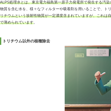
ALPS処理水とは、東京電力福島第一原子力発電所で発生する汚染
物質を含む水を、様々なフィルターや吸着剤を用いることで、ト
リチウムという放射性物質が一定濃度含まれていますが、これは自
で薄められています
。
トリチウム以外の核種除去