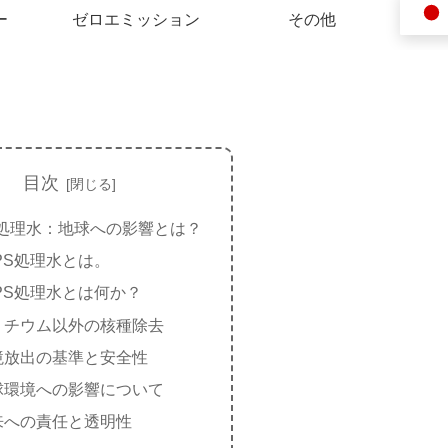
ー
ゼロエミッション
その他
目次
S処理水：地球への影響とは？
PS処理水とは。
LPS処理水とは何か？
リチウム以外の核種除去
境放出の基準と安全性
球環境への影響について
来への責任と透明性