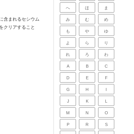
へ
ほ
ま
に含まれるセシウム
み
む
め
をクリアすること
も
や
ゆ
よ
ら
り
れ
ろ
わ
A
B
C
D
E
F
G
H
I
J
K
L
M
N
O
P
R
S