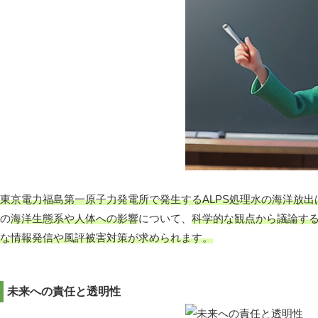
東京電力福島第一原子力発電所で発生するALPS処理水の海洋放
の
海洋生態系や人体への影響
について、
科学的な観点から議論す
な情報発信や風評被害対策が求められます。
未来への責任と透明性