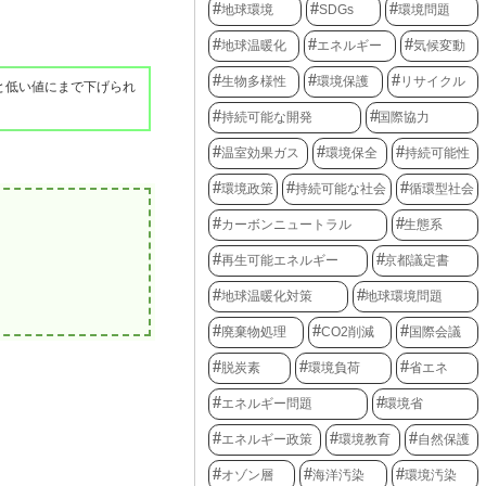
地球環境
SDGs
環境問題
地球温暖化
エネルギー
気候変動
生物多様性
環境保護
リサイクル
と低い値にまで下げられ
持続可能な開発
国際協力
温室効果ガス
環境保全
持続可能性
環境政策
持続可能な社会
循環型社会
カーボンニュートラル
生態系
再生可能エネルギー
京都議定書
地球温暖化対策
地球環境問題
廃棄物処理
CO2削減
国際会議
脱炭素
環境負荷
省エネ
エネルギー問題
環境省
エネルギー政策
環境教育
自然保護
オゾン層
海洋汚染
環境汚染