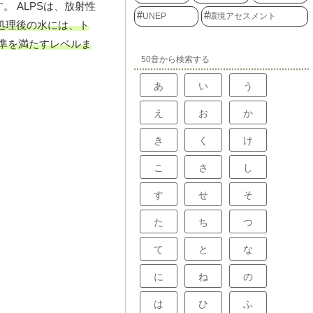
。 ALPSは、放射性
UNEP
環境アセスメント
処理後の水には、ト
準を満たすレベルま
50音から検索する
あ
い
う
え
お
か
き
く
け
こ
さ
し
す
せ
そ
た
ち
つ
て
と
な
に
ね
の
は
ひ
ふ