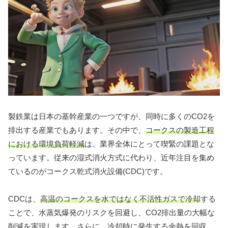
製鉄業は日本の基幹産業の一つですが、同時に多くのCO2を
排出する産業でもあります。その中で、
コークスの製造工程
における環境負荷軽減
は、業界全体にとって喫緊の課題とな
っています。従来の湿式消火方式に代わり、近年注目を集め
ているのがコークス乾式消火設備(CDC)です。
CDCは、
高温のコークスを水ではなく不活性ガスで冷却
する
ことで、水蒸気爆発のリスクを回避し、CO2排出量の大幅な
削減を実現します。さらに、冷却時に発生する余熱を回収