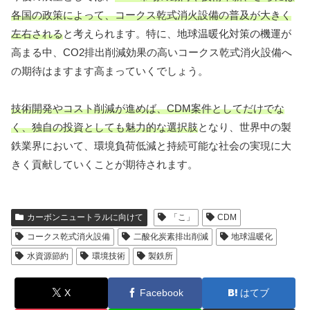
各国の政策によって、コークス乾式消火設備の普及が大きく
左右される
と考えられます。特に、地球温暖化対策の機運が
高まる中、CO2排出削減効果の高いコークス乾式消火設備へ
の期待はますます高まっていくでしょう。
技術開発やコスト削減が進めば、CDM案件としてだけでな
く、独自の投資としても魅力的な選択肢
となり、世界中の製
鉄業界において、環境負荷低減と持続可能な社会の実現に大
きく貢献していくことが期待されます。
カーボンニュートラルに向けて
「こ」
CDM
コークス乾式消火設備
二酸化炭素排出削減
地球温暖化
水資源節約
環境技術
製鉄所
X
Facebook
はてブ