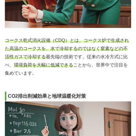
コークス乾式消火設備（CDQ）とは、コークス炉で生成され
た高温のコークスを、水で冷却するのではなく窒素などの不
活性ガスで冷却する
最先端の技術です。従来の水冷方式に比
べ、
環境負荷を大幅に低減できる
ことから、世界中で注目を
集めています。
CO2排出削減効果と地球温暖化対策