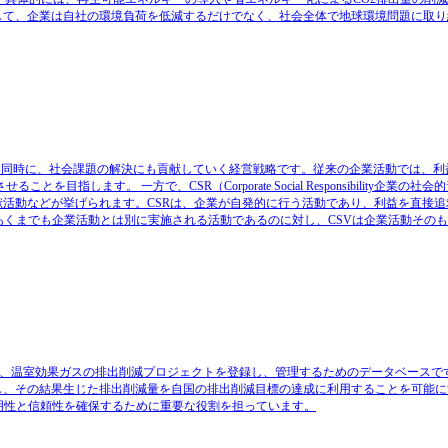
して、企業は自社の環境負荷を低減するだけでなく、社会全体で地球環境問題に取り
価値を追求すると同時に、社会課題の解決にも貢献していく経営戦略です。従来の企業活動では
します。 一方で、CSR（Corporate Social Responsibility企業の
活動などが挙げられます。CSRは、企業が自発的に行う活動であり、利益を直接追
Rはあくまでも企業活動とは別に実施される活動であるのに対し、CSVは企業活動その
て、温室効果ガスの排出削減プロジェクトを登録し、管理するためのデータベースです
、その結果生じた排出削減量を自国の排出削減目標の達成に利用することを可能に
透明性と信頼性を確保するために重要な役割を担っています。