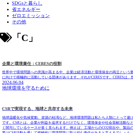
SDGsと暮らし
省エネルギー
ゼロエミッション
その他
「C」
企業と環境責任：CERESの役割
世界中で環境問題への意識が高まる中、企業は経済活動と環境保全の両立という
に向けて積極的に活動している団体があります。それがCERESです。CERES
2024.06.04
地球環境を守るために
CSRで実現する、地球と共存する未来
地球温暖化や気候変動、資源の枯渇など、地球環境問題は私たち人類にとって避け
です。CSRとは、企業が利益を追求するだけでなく、環境保全や社会貢献活動な
く関与しているケースが多く見られます。例えば、工場からのCO2排出や、製品
業はCSR活動を通して積極的に環境問題に取り組む責任があると言えるでしょう。