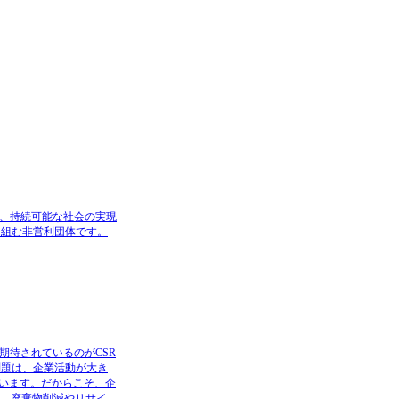
、持続可能な社会の実現
り組む非営利団体です。
待されているのがCSR
問題は、企業活動が大き
います。だからこそ、企
減、廃棄物削減やリサイ