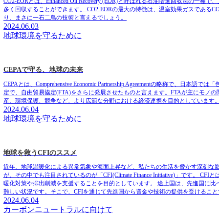
CO2-EORとは、Enhanced Oil Recovery (EOR)と呼ばれる石油増
多く回収することができます。 CO2-EORの最大の特徴は、温室効果ガスであ
り、まさに一石二鳥の技術と言えるでしょう。
2024.06.03
地球環境を守るために
CEPAで守る、地球の未来
CEPAとは、Comprehensive Economic Partnership Agreem
定で、自由貿易協定(FTA)をさらに発展させたものと言えます。FTAが主にモノ
産、環境保護、競争など、より広範な分野における経済連携を目的としています
2024.06.04
地球環境を守るために
地球を救うCFIのススメ
近年、地球温暖化による異常気象や海面上昇など、私たちの生活を脅かす深刻な
が、その中でも注目されているのが「CFI(Climate Finance Initiati
暖化対策や排出削減を支援することを目的としています。 途上国は、先進国に比
難しい状況です。そこで、CFIを通じて先進国から資金や技術の提供を受けるこ
2024.06.04
カーボンニュートラルに向けて