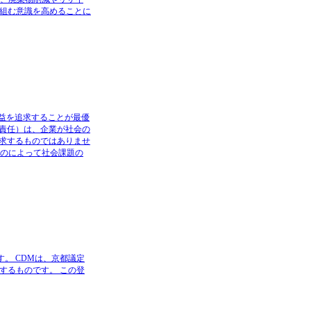
組む意識を高めることに
、利益を追求することが最優
社会的責任）は、企業が社会の
求するものではありませ
ものによって社会課題の
。 CDMは、京都議定
するものです。 この登