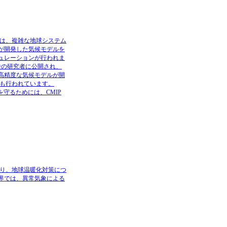
は、複雑な地球システム
究機関が開発した気候モデルを
ュレーションが行われま
界中の研究者に公開され、
り高精度な気候モデルが開
も行われています。
守るためには、CMIP
まり、地球温暖化対策につ
世界では、異常気象による