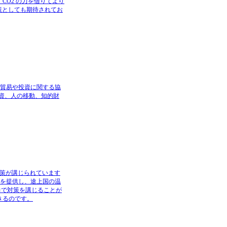
、CO2 の力を借りてより
策としても期待されてお
結される貿易や投資に関する協
投資、人の移動、知的財
策が講じられています
が資金を提供し、途上国の温
力で対策を講じることが
きるのです。