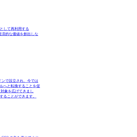
源として再利用する
とで経済的な価値を創出しな
ドンで設立され、今では
デルへと転換することを促
も対象を広げてきまし
ルすることができます。