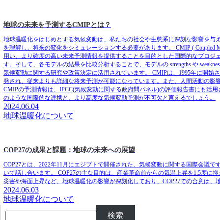
地球の未来を予測するCMIPとは？
地球温暖化をはじめとする気候変動は、私たちの社会や生態系に深刻な影響を与
を理解し、将来の変化をシミュレーションする必要があります。 CMIP ( Coupled Mod
用い、より確度の高い未来予測情報を提供することを目的とした国際的なプロジェ
す。そして、各モデルの結果を比較分析することで、モデルの strengths や w
気候変動に関する研究や政策決定に活用されています。 CMIPは、1995年に開
発され、従来よりも詳細な将来予測が可能になっています。また、人間活動の影
CMIPの予測情報は、IPCC(気候変動に関する政府間パネル)の評価報告書にも
のような国際的な連携と、より高度な気候変動予測が不可欠と言えるでしょう。
2024.06.04
地球温暖化について
COP27の成果と課題：地球の未来への展望
COP27とは、2022年11月にエジプトで開催された、気候変動に関する国際会
いて話し合います。 COP27の主な目的は、産業革命前からの気温上昇を1.5度
災害や海面上昇など、地球温暖化の影響が深刻化しており、COP27での合意は
2024.06.03
地球温暖化について
検索