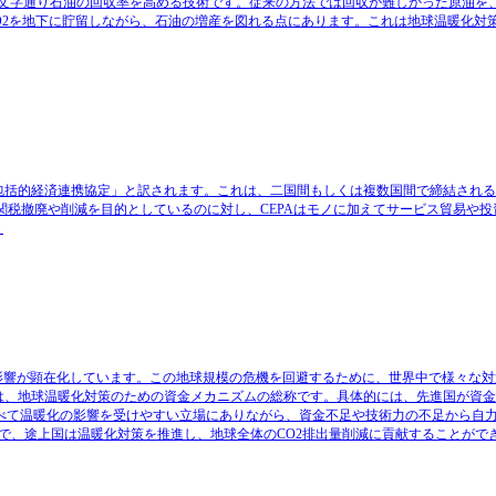
進回収法の一種で、文字通り石油の回収率を高める技術です。従来の方法では回収が難しかった原油を
るCO2を地下に貯留しながら、石油の増産を図れる点にあります。これは地球温暖化対
entの略称で、日本語では「包括的経済連携協定」と訳されます。これは、二国間もしくは複数国間で締
の関税撤廃や削減を目的としているのに対し、CEPAはモノに加えてサービス貿易や
。
影響が顕在化しています。この地球規模の危機を回避するために、世界中で様々な対
ve)」です。 CFIとは、地球温暖化対策のための資金メカニズムの総称です。具体的には、先進国
べて温暖化の影響を受けやすい立場にありながら、資金不足や技術力の不足から自
とで、途上国は温暖化対策を推進し、地球全体のCO2排出量削減に貢献することがで