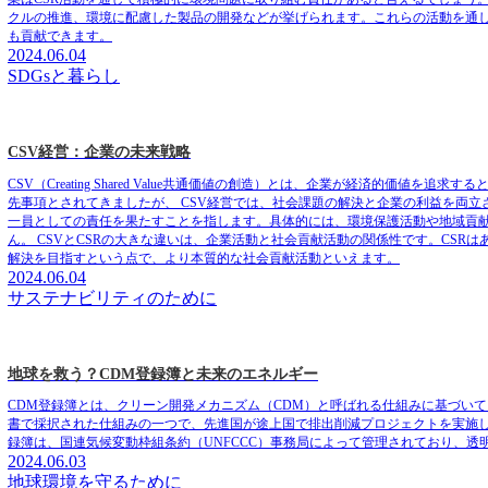
クルの推進、環境に配慮した製品の開発などが挙げられます。これらの活動を通
も貢献できます。
2024.06.04
SDGsと暮らし
CSV経営：企業の未来戦略
CSV（Creating Shared Value共通価値の創造）とは、企業が経済的
先事項とされてきましたが、 CSV経営では、社会課題の解決と企業の利益を両立させることを目指
一員としての責任を果たすことを指します。具体的には、環境保護活動や地域貢献
ん。 CSVとCSRの大きな違いは、企業活動と社会貢献活動の関係性です。CS
解決を目指すという点で、より本質的な社会貢献活動といえます。
2024.06.04
サステナビリティのために
地球を救う？CDM登録簿と未来のエネルギー
CDM登録簿とは、クリーン開発メカニズム（CDM）と呼ばれる仕組みに基づい
書で採択された仕組みの一つで、先進国が途上国で排出削減プロジェクトを実施し
録簿は、国連気候変動枠組条約（UNFCCC）事務局によって管理されており、
2024.06.03
地球環境を守るために