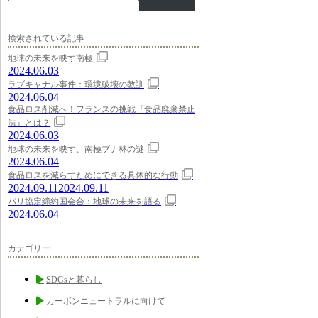
検索されている記事
地球の未来を映す南極
2024.06.03
ラブキャナル事件：環境破壊の教訓
2024.06.04
食品ロス削減へ！フランスの挑戦『食品廃棄禁止
法』とは？
2024.06.03
地球の未来を映す、南極ブナ林の謎
2024.06.04
食品ロスを減らすためにできる具体的な行動
2024.09.11
2024.09.11
パリ協定締約国会合：地球の未来を語る
2024.06.04
カテゴリー
SDGsと暮らし
カーボンニュートラルに向けて