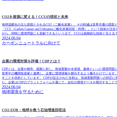
CO2を資源に変える！CCUの現状と未来
地球温暖化の主な原因とされるCO2（二酸化炭素）。その削減は世界共通の課題と
「CCU（Carbon Capture and Utilization二酸化炭素回収・利用
がら、同時に環境問題にも貢献できるという点で、CCUは画期的な技術と言える
2024.06.04
カーボンニュートラルに向けて
企業の環境対策を評価！CDPとは？
CDPとは、企業や都市、国家に対し、気候変動や水資源、森林といった環境問題に
世界中の機関投資家と連携し、企業に環境情報を開示するよう働きかけています。
すことを目的としています。 CDPが設立された当初は、気候変動問題への対応
た。企業はCDPのプラットフォームを通じて、自社の環境データを開示すること
2024.06.04
地球環境を守るために
CO2-EOR：地球を救う石油増進回収法