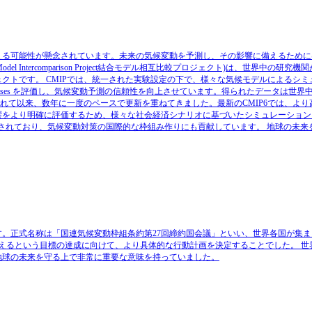
える可能性が懸念されています。未来の気候変動を予測し、その影響に備えるために
el Intercomparison Project結合モデル相互比較プロジェクト)は、世界中の研
クトです。 CMIPでは、統一された実験設定の下で、様々な気候モデルによるシミ
eaknesses を評価し、気候変動予測の信頼性を向上させています。得られたデータは世
始されて以来、数年に一度のペースで更新を重ねてきました。最新のCMIP6では、よ
響をより明確に評価するため、様々な社会経済シナリオに基づいたシミュレーション
活用されており、気候変動対策の国際的な枠組み作りにも貢献しています。 地球の未来を
議です。正式名称は「国連気候変動枠組条約第27回締約国会議」といい、世界各国が集
に抑えるという目標の達成に向けて、より具体的な行動計画を決定することでした。 
、地球の未来を守る上で非常に重要な意味を持っていました。