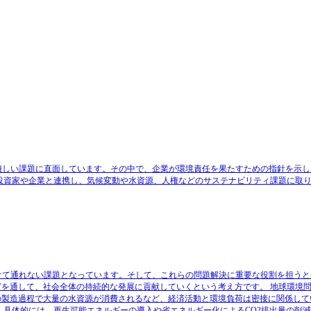
難しい課題に直面しています。その中で、企業が環境責任を果たすための指針を示し
は、投資家や企業と連携し、気候変動や水資源、人権などのサステナビリティ課題に取
て通れない課題となっています。そして、これらの問題解決に重要な役割を担うと期
どを通して、社会全体の持続的な発展に貢献していくという考え方です。 地球環境
の製造過程で大量の水資源が消費されるなど、経済活動と環境負荷は密接に関係して
 具体的には、再生可能エネルギーの導入や省エネルギー化によるCO2排出量の削