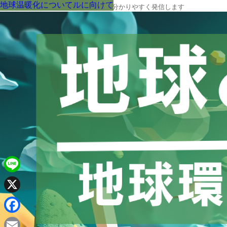
地球環境を守るために
SDGsと暮らし
サステナビリティのために
地球環境を守るために
カーボンニュートラルに向けて
地球環境を守るために
地球環境を守るために
地球環境を守るために
カーボンニュートラルに向けて
地球温暖化について
地球温暖化について
地球の今と未来に役立つ環境情報を、分かりやすく発信します
Line
X
Facebook