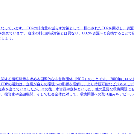
なっています。 CO2の排出量を減らす対策として、排出されたCO2を回収し、資
）」という技術が注目を集めています。 従来の排出削減対策とは異なり、CO2を資源へと変換するこ
でしょう。
関する情報開示を求める国際的な非営利団体（NGO）のことです。 2000年にロン
CDPの活動は、企業が自らの環境への影響を理解し、より持続可能なビジネスモ
に焦点を当てていましたが、その後、水資源や森林といった、他の重要な環境問題に
で、投資家や金融機関、そして社会全体に対して、環境問題への取り組みをアピー