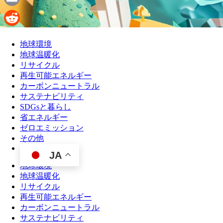
Email
Reddit
地球環境
地球温暖化
リサイクル
再生可能エネルギー
カーボンニュートラル
サステナビリティ
SDGsと暮らし
省エネルギー
ゼロエミッション
その他
JA
地球環境
地球温暖化
リサイクル
再生可能エネルギー
カーボンニュートラル
サステナビリティ